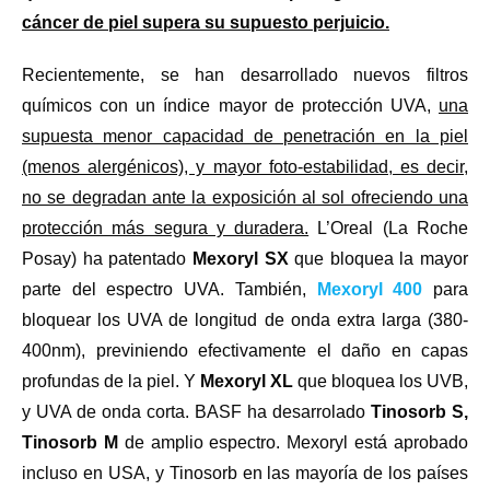
cáncer de piel supera su supuesto perjuicio.
Recientemente, se han desarrollado nuevos filtros
químicos con un índice mayor de protección UVA,
una
supuesta menor capacidad de penetración en la piel
(menos alergénicos), y mayor foto-estabilidad, es decir,
no se degradan ante la exposición al sol ofreciendo una
protección más segura y duradera.
L’Oreal (La Roche
Posay) ha patentado
Mexoryl SX
que bloquea la mayor
parte del espectro UVA. También,
Mexoryl 400
para
bloquear los UVA de longitud de onda extra larga (380-
400nm), previniendo efectivamente el daño en capas
profundas de la piel. Y
Mexoryl XL
que bloquea los UVB,
y UVA de onda corta. BASF ha desarrolado
Tinosorb S,
Tinosorb M
de amplio espectro. Mexoryl está aprobado
incluso en USA, y Tinosorb en las mayoría de los países