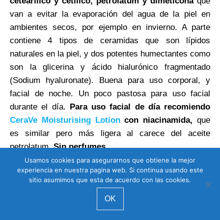
cetearílico y cetílico, petrolatum y dimeticona
que
van a evitar la evaporación del agua de la piel en
ambientes secos, por ejemplo en invierno. A parte
contiene 4 tipos de ceramidas que son lípidos
naturales en la piel, y dos potentes humectantes como
son la glicerina y ácido hialurónico fragmentado
(Sodium hyaluronate). Buena para uso corporal, y
facial de noche. Un poco pastosa para uso facial
durante el día.
Para uso facial de día recomiendo
CeraVe Moisturising Lotion
con niacinamida,
que
es similar pero más ligera al carece del aceite
petrolatum.
Sin perfumes.
Usamos cookies para asegurarnos que obtiene la mejor
experiencia en nuestra pagina web. Si continua usando este
sitio asumimos que esta de acuerdo con las cookies.
LOS MEJORES SERUMS PARA
OK
RETENER AGUA EN LA PIEL