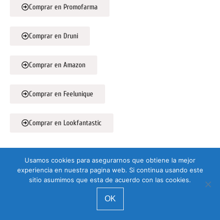
Comprar en Promofarma
Comprar en Druni
Comprar en Amazon
Comprar en Feelunique
Comprar en Lookfantastic
Usamos cookies para asegurarnos que obtiene la mejor
Crema hidratante NIOD Survival 30 con protección
experiencia en nuestra pagina web. Si continua usando este
solar mineral SPF 30+:
Crema hidratante ligera, se
sitio asumimos que esta de acuerdo con las cookies.
extiende bien, no deja brillo, se adapta muy bien a la piel.
El filtro solar es de óxido de zinc y dióxido de titanio, de
OK
amplio espectro. Contiene varios ingredientes, como la